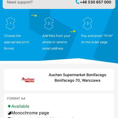
Need support?
+48 530 657 000
1
2
3
Choose the
Add files from your
Pay and press "Print"
appropriate print
phone or send to
on the order page
format
email address
Auchan Supermarket Bonifacego
Bonifacego 70, Warszawa
FORMAT A4
Available
Monochrome page