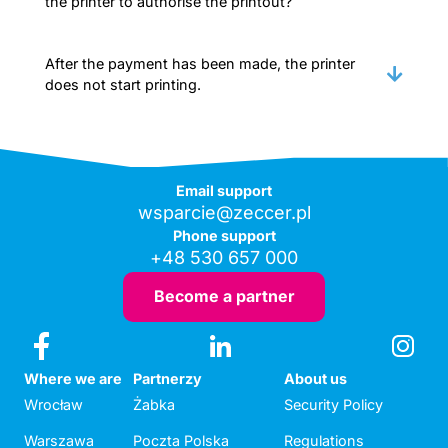
the printer to authorise the printout?
After the payment has been made, the printer
does not start printing.
Email support
wsparcie@zeccer.pl
Phone support
+48 530 657 000
Become a partner
Where we are
Partnerzy
About us
Wrocław
Żabka
Security Policy
Warszawa
Poczta Polska
Regulations