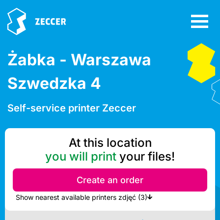
Żabka - Warszawa
Szwedzka 4
Self-service printer Zeccer
At this location
you will print
your files!
Create an order
Show nearest available printers zdjęć (3)