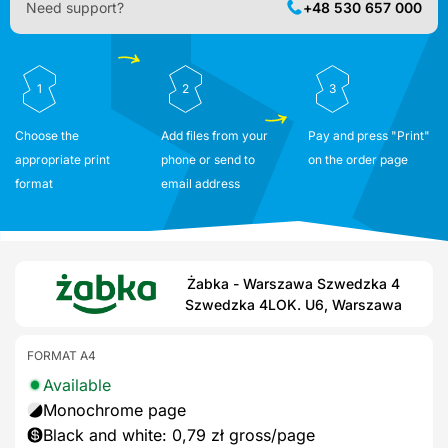
Need support?
+48 530 657 000
1
2
3
Choose the
Add files from your
Pay and press "Print"
appropriate print
phone or send to
on the order page
format
email address
Żabka - Warszawa Szwedzka 4
Szwedzka 4LOK. U6, Warszawa
FORMAT A4
Available
Monochrome page
Black and white: 0,79 zł gross/page