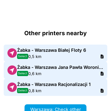
Other printers nearby
Żabka - Warszawa Białej Floty 6
0,5 km
Select
Żabka - Warszawa Jana Pawła Woronicza 31
0,6 km
Select
Żabka - Warszawa Racjonalizacji 1
0,8 km
Select
Warszawa: Check other