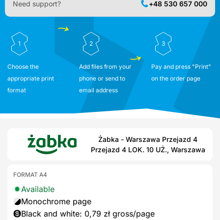
Need support?
+48 530 657 000
1
2
3
Choose the
Add files from your
Pay and press "Print"
appropriate print
phone or send to
on the order page
format
email address
Żabka - Warszawa Przejazd 4
Przejazd 4 LOK. 10 UŻ., Warszawa
FORMAT A4
Available
Monochrome page
Black and white: 0,79 zł gross/page