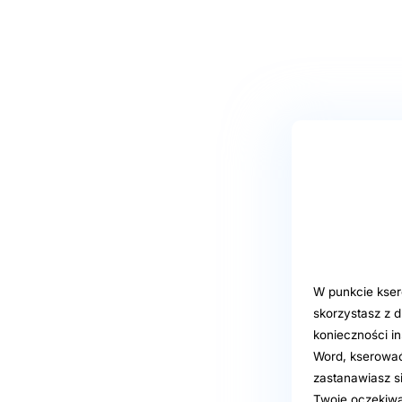
W punkcie kser
skorzystasz z 
konieczności in
Word, kserować
zastanawiasz s
Twoje oczekiwan