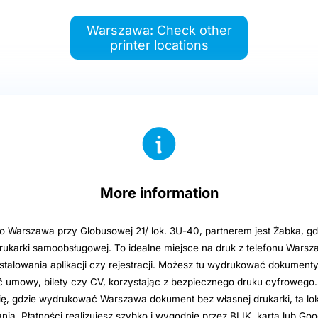
Warszawa: Check other
printer locations
More information
o Warszawa przy Globusowej 21/ lok. 3U-40, partnerem jest Żabka, gd
drukarki samoobsługowej. To idealne miejsce na druk z telefonu Warsz
stalowania aplikacji czy rejestracji. Możesz tu wydrukować dokumenty 
 umowy, bilety czy CV, korzystając z bezpiecznego druku cyfrowego. 
ię, gdzie wydrukować Warszawa dokument bez własnej drukarki, ta loka
ia. Płatności realizujesz szybko i wygodnie przez BLIK, kartą lub Go