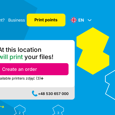
Print points
nt?
Business
EN
At this location
ill print
your files!
Create an order
Show nearest available printers zdjęć (3)
+48 530 657 000
2
3