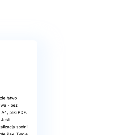
zie łatwo
awa - bez
A4, pliki PDF,
Jeśli
lizacja spełni
ogle Pay. Twoje