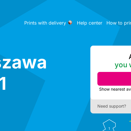
Prints with delivery
Help center
How to pri
szawa
you w
1
Need support?
1