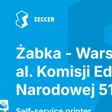
Żabka - War
al. Komisji E
Narodowej 5
Self-service printer