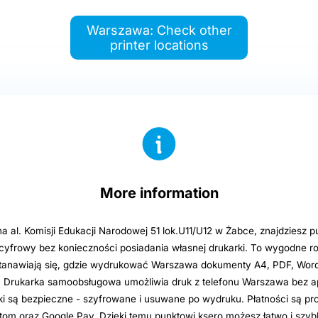
Warszawa: Check other
printer locations
More information
 al. Komisji Edukacji Narodowej 51 lok.U11/U12 w Żabce, znajdziesz p
 cyfrowy bez konieczności posiadania własnej drukarki. To wygodne r
stanawiają się, gdzie wydrukować Warszawa dokumenty A4, PDF, Word, 
Drukarka samoobsługowa umożliwia druk z telefonu Warszawa bez apl
pliki są bezpieczne - szyfrowane i usuwane po wydruku. Płatności są pro
artom oraz Google Pay. Dzięki temu punktowi ksero możesz łatwo i sz