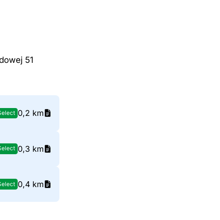
odowej 51
0,2 km
Select
0,3 km
Select
0,4 km
Select