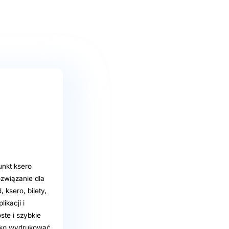
unkt ksero
ozwiązanie dla
ksero, bilety,
ikacji i
ste i szybkie
ybko wydrukować