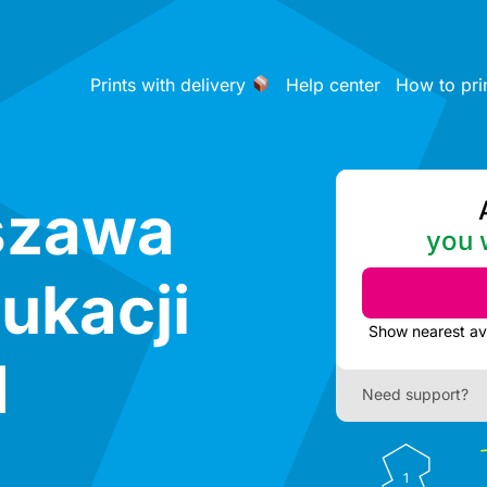
Prints with delivery
Help center
How to pri
szawa
you w
dukacji
1
Need support?
1