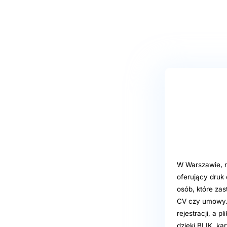
W Warszawie, na
oferujący druk
osób, które za
CV czy umowy. 
rejestracji, a 
dzięki BLIK, k