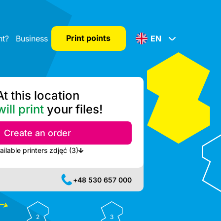
Print points
nt?
Business
EN
At this location
ill print
your files!
Create an order
Show nearest available printers zdjęć (3)
+48 530 657 000
2
3