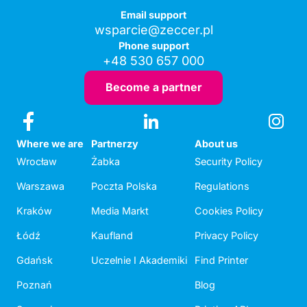
Email support
wsparcie@zeccer.pl
Phone support
+48 530 657 000
Become a partner
Where we are
Partnerzy
About us
Wrocław
Żabka
Security Policy
Warszawa
Poczta Polska
Regulations
Kraków
Media Markt
Cookies Policy
Łódź
Kaufland
Privacy Policy
Gdańsk
Uczelnie I Akademiki
Find Printer
Poznań
Blog