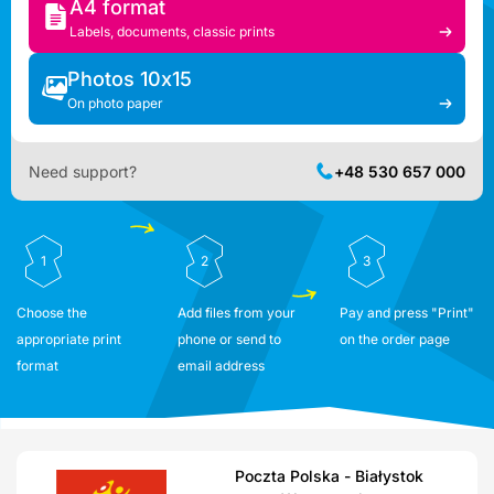
A4 format
Labels, documents, classic prints
Photos 10x15
On photo paper
Need support?
+48 530 657 000
1
2
3
Choose the
Add files from your
Pay and press "Print"
appropriate print
phone or send to
on the order page
format
email address
Poczta Polska - Białystok