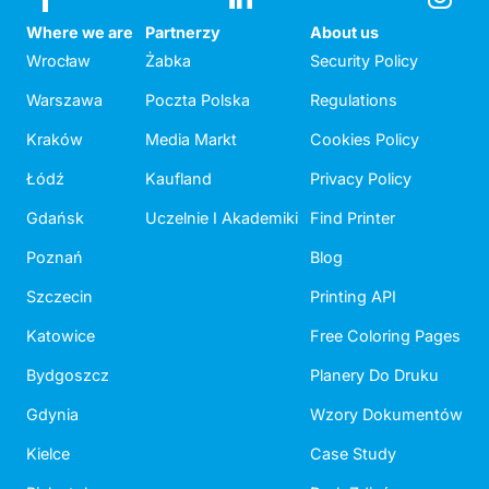
Where we are
Partnerzy
About us
Wrocław
Żabka
Security Policy
Warszawa
Poczta Polska
Regulations
Kraków
Media Markt
Cookies Policy
Łódź
Kaufland
Privacy Policy
Gdańsk
Uczelnie I Akademiki
Find Printer
Poznań
Blog
Szczecin
Printing API
Katowice
Free Coloring Pages
Bydgoszcz
Planery Do Druku
Gdynia
Wzory Dokumentów
Kielce
Case Study