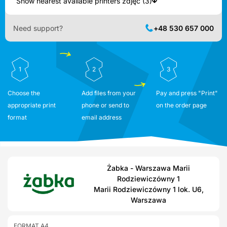
Show nearest available printers zdjęć (3)
Need support?
+48 530 657 000
1
2
3
Choose the
Add files from your
Pay and press "Print"
appropriate print
phone or send to
on the order page
format
email address
Żabka - Warszawa Marii
Rodziewiczówny 1
Marii Rodziewiczówny 1 lok. U6,
Warszawa
FORMAT A4