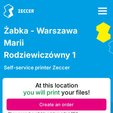
Żabka - Warszawa
Marii
Rodziewiczówny 1
Self-service printer Zeccer
At this location
you will print
your files!
Create an order