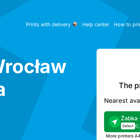
Prints with delivery
Help center
How to pri
Wrocław
a
The pr
Nearest avai
0,
Select