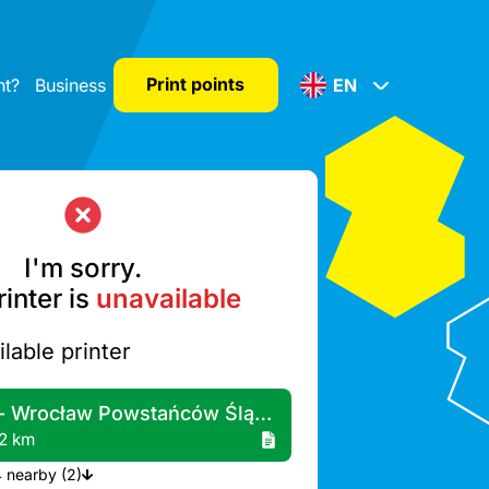
Print points
nt?
Business
EN
I'm sorry.
inter is
unavailable
lable printer
Żabka - Wrocław Powstańców Śląskich 1
2 km
More printers A4 nearby (2)