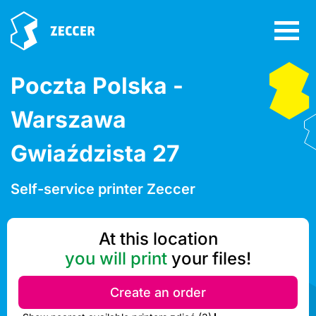
Poczta Polska -
Warszawa
Gwiaździsta 27
Self-service printer Zeccer
At this location
you will print
your files!
Create an order