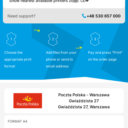
Show nearest available printers zdjęć (3)
Need support?
+48 530 657 000
1
2
3
Choose the
Add files from your
Pay and press "Print"
appropriate print
phone or send to
on the order page
format
email address
Poczta Polska - Warszawa
Gwiaździsta 27
Gwiaździsta 27, Warszawa
FORMAT A4