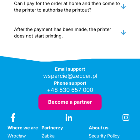
Can I pay for the order at home and then come to
the printer to authorise the printout?
After the payment has been made, the printer
does not start printing.
Email support
wsparcie@zeccer.pl
Phone support
+48 530 657 000
Become a partner
Where we are
Partnerzy
About us
Wrocław
Żabka
Security Policy