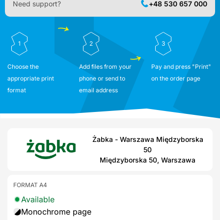
Need support?
+48 530 657 000
1
2
3
Choose the
Add files from your
Pay and press "Print"
appropriate print
phone or send to
on the order page
format
email address
Żabka - Warszawa Międzyborska
50
Międzyborska 50, Warszawa
FORMAT A4
Available
Monochrome page