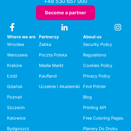
+48 530 657 000
Become a partner
Where we are
Partnerzy
About us
Wrocław
Żabka
Security Policy
Warszawa
Poczta Polska
Regulations
Kraków
Media Markt
Cookies Policy
Łódź
Kaufland
Privacy Policy
Gdańsk
Uczelnie I Akademiki
Find Printer
Poznań
Blog
Szczecin
Printing API
Katowice
Free Coloring Pages
Bydgoszcz
Planery Do Druku