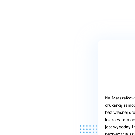
Na Marszałkows
drukarką samo
bez własnej dr
ksero w formaci
jest wygodny i 
bezpiecznie sz