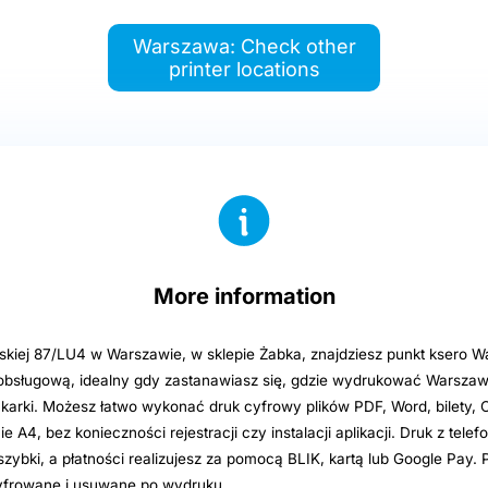
Warszawa: Check other
printer locations
More information
kiej 87/LU4 w Warszawie, w sklepie Żabka, znajdziesz punkt ksero 
obsługową, idealny gdy zastanawiasz się, gdzie wydrukować Warsza
ukarki. Możesz łatwo wykonać druk cyfrowy plików PDF, Word, bilety,
e A4, bez konieczności rejestracji czy instalacji aplikacji. Druk z tel
szybki, a płatności realizujesz za pomocą BLIK, kartą lub Google Pay. P
yfrowane i usuwane po wydruku.