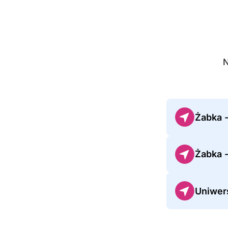
N
Żabka 
Żabka 
Uniwers