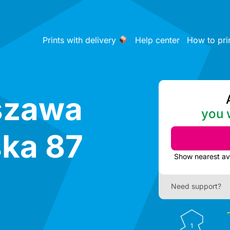
Prints with delivery
Help center
How to pri
szawa
you w
ka 87
Need support?
1