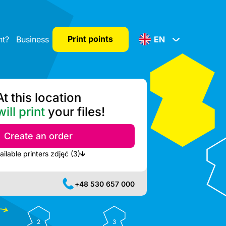
Print points
nt?
Business
EN
At this location
ill print
your files!
Create an order
Show nearest available printers zdjęć (3)
+48 530 657 000
2
3