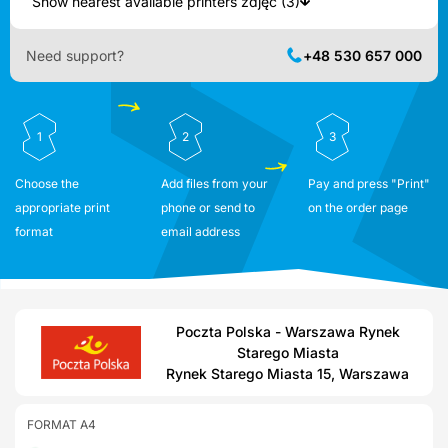
Show nearest available printers zdjęć (3)
Need support?
+48 530 657 000
1
2
3
Choose the
Add files from your
Pay and press "Print"
appropriate print
phone or send to
on the order page
format
email address
Poczta Polska - Warszawa Rynek
Starego Miasta
Rynek Starego Miasta 15, Warszawa
FORMAT A4