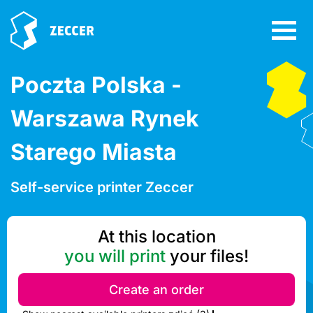
Poczta Polska -
Warszawa Rynek
Starego Miasta
Self-service printer Zeccer
At this location
you will print
your files!
Create an order