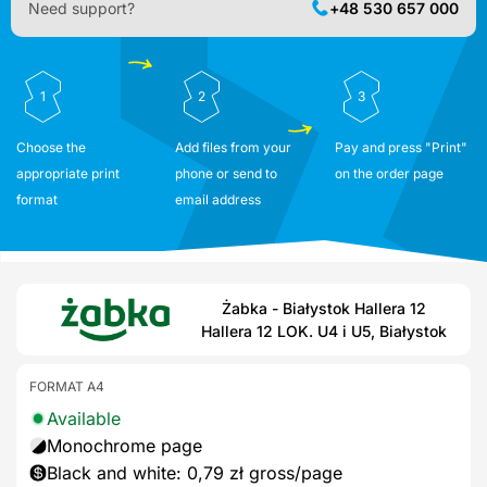
Need support?
+48 530 657 000
1
2
3
Choose the
Add files from your
Pay and press "Print"
appropriate print
phone or send to
on the order page
format
email address
Żabka - Białystok Hallera 12
Hallera 12 LOK. U4 i U5, Białystok
FORMAT A4
Available
Monochrome page
Black and white: 0,79 zł gross/page