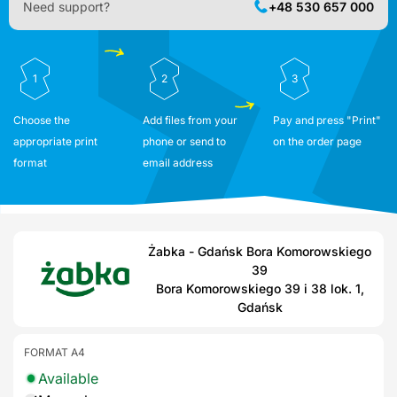
Need support?
+48 530 657 000
1
2
3
Choose the
Add files from your
Pay and press "Print"
appropriate print
phone or send to
on the order page
format
email address
Żabka - Gdańsk Bora Komorowskiego
39
Bora Komorowskiego 39 i 38 lok. 1,
Gdańsk
FORMAT A4
Available