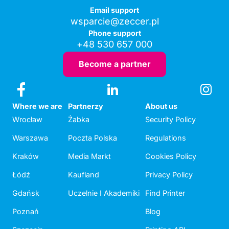
Email support
wsparcie@zeccer.pl
Phone support
+48 530 657 000
Become a partner
Where we are
Partnerzy
About us
Wrocław
Żabka
Security Policy
Warszawa
Poczta Polska
Regulations
Kraków
Media Markt
Cookies Policy
Łódź
Kaufland
Privacy Policy
Gdańsk
Uczelnie I Akademiki
Find Printer
Poznań
Blog