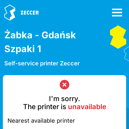
Żabka - Gdańsk
Szpaki 1
Self-service printer Zeccer
I'm sorry.
The printer is
unavailable
Nearest available printer