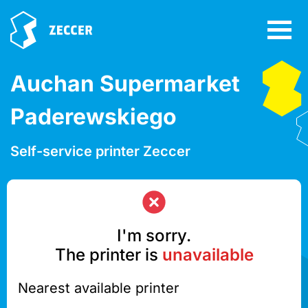
Auchan Supermarket
Paderewskiego
Self-service printer Zeccer
I'm sorry.
The printer is
unavailable
Nearest available printer