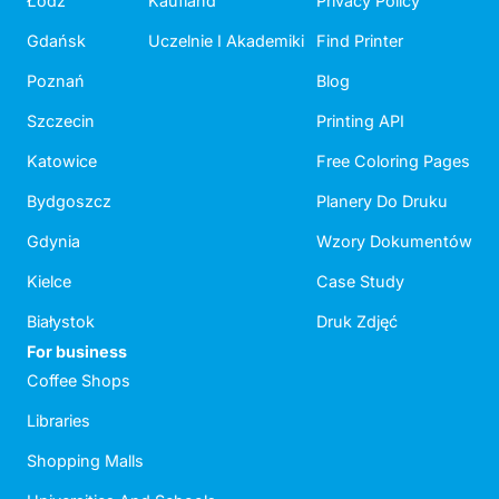
Łódź
Kaufland
Privacy Policy
Gdańsk
Uczelnie I Akademiki
Find Printer
Poznań
Blog
Szczecin
Printing API
Katowice
Free Coloring Pages
Bydgoszcz
Planery Do Druku
Gdynia
Wzory Dokumentów
Kielce
Case Study
Białystok
Druk Zdjęć
For business
Coffee Shops
Libraries
Shopping Malls