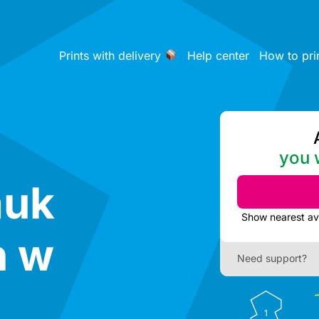
Prints with delivery
Help center
How to pri
you w
auk
h w
Need support?
1