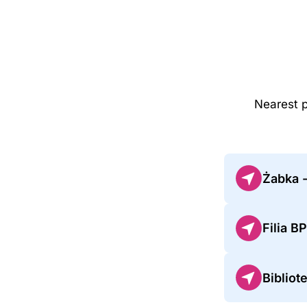
Nearest 
Żabka 
Filia B
Bibliot