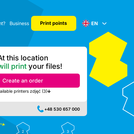
Print points
nt?
Business
EN
At this location
ill print
your files!
Create an order
Show nearest available printers zdjęć (3)
+48 530 657 000
2
3