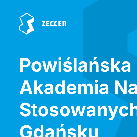
Powiślańska
Akademia N
Stosowanyc
Gdańsku