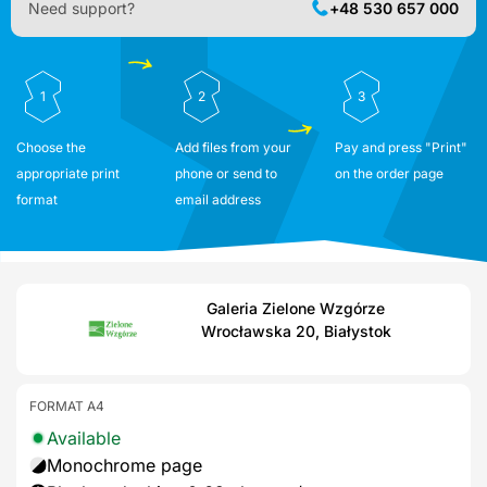
Need support?
+48 530 657 000
1
2
3
Choose the
Add files from your
Pay and press "Print"
appropriate print
phone or send to
on the order page
format
email address
Galeria Zielone Wzgórze
Wrocławska 20, Białystok
FORMAT A4
Available
Monochrome page