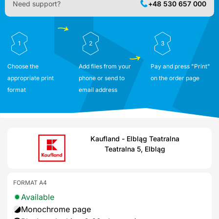
Need support?
+48 530 657 000
1
2
3
Choose the
Add files from your
Pay and press "Print"
appropriate print
phone or send to
on the order page
format
email address
Kaufland - Elbląg Teatralna
Teatralna 5, Elbląg
FORMAT A4
Available
Monochrome page