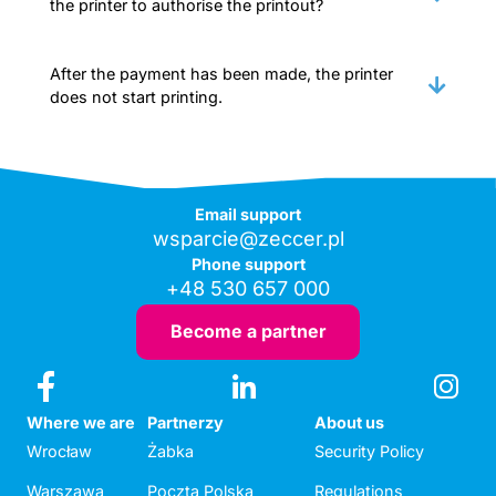
the printer to authorise the printout?
After the payment has been made, the printer
does not start printing.
Email support
wsparcie@zeccer.pl
Phone support
+48 530 657 000
Become a partner
Where we are
Partnerzy
About us
Wrocław
Żabka
Security Policy
Warszawa
Poczta Polska
Regulations