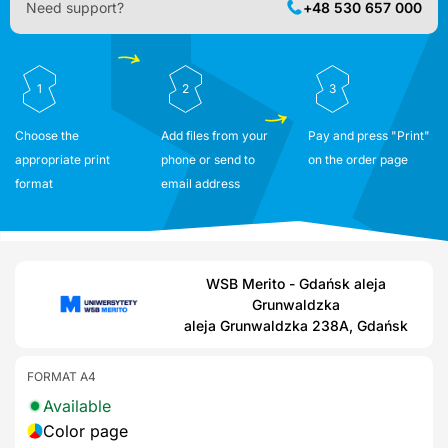
Need support?
+48 530 657 000
1
2
3
Choose the
Add files from your
Pay and press "Print"
appropriate print
phone or send to
on the order page
format
email address
WSB Merito - Gdańsk aleja
Grunwaldzka
aleja Grunwaldzka 238A, Gdańsk
FORMAT A4
Available
Color page