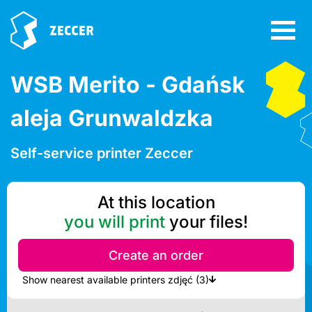
WSB Merito - Gdańsk
aleja Grunwaldzka
Self-service printer Zeccer
At this location
you will print
your files!
Create an order
Show nearest available printers zdjęć (3)