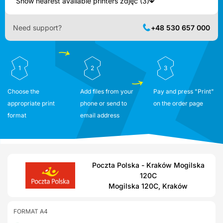
Show nearest available printers zdjęć (3)
Need support?
+48 530 657 000
1
2
3
Choose the
Add files from your
Pay and press "Print"
appropriate print
phone or send to
on the order page
format
email address
Poczta Polska - Kraków Mogilska
120C
Mogilska 120C, Kraków
FORMAT A4