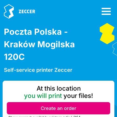
Poczta Polska -
Kraków Mogilska
120C
Self-service printer Zeccer
At this location
you will print
your files!
Create an order