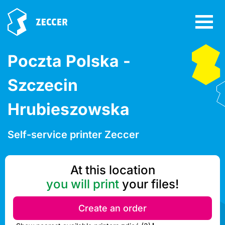
Poczta Polska -
Szczecin
Hrubieszowska
Self-service printer Zeccer
At this location
you will print
your files!
Create an order