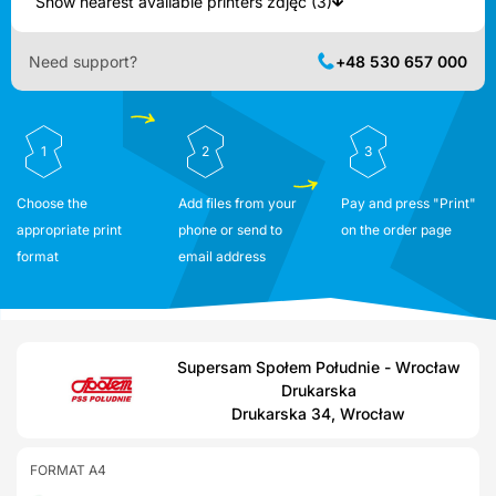
Show nearest available printers zdjęć (3)
Need support?
+48 530 657 000
1
2
3
Choose the
Add files from your
Pay and press "Print"
appropriate print
phone or send to
on the order page
format
email address
Supersam Społem Południe - Wrocław
Drukarska
Drukarska 34, Wrocław
FORMAT A4