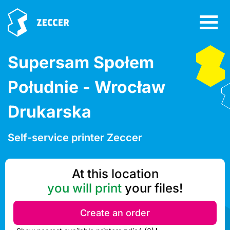
Supersam Społem
Południe - Wrocław
Drukarska
Self-service printer Zeccer
At this location
you will print
your files!
Create an order