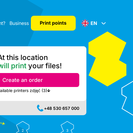
Print points
nt?
Business
EN
At this location
ill print
your files!
Create an order
Show nearest available printers zdjęć (3)
+48 530 657 000
2
3