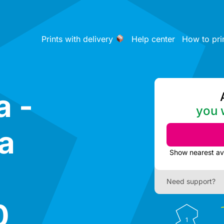
Prints with delivery
Help center
How to pri
a -
you w
ja
Need support?
0
1