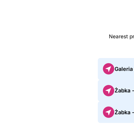
Nearest p
Galeria
Żabka -
Żabka 