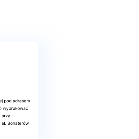
iej pod adresem
two wydrukować
ę przy
 al. Bohaterów