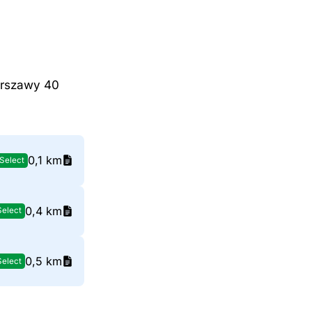
arszawy 40
0,1 km
Select
0,4 km
Select
0,5 km
Select