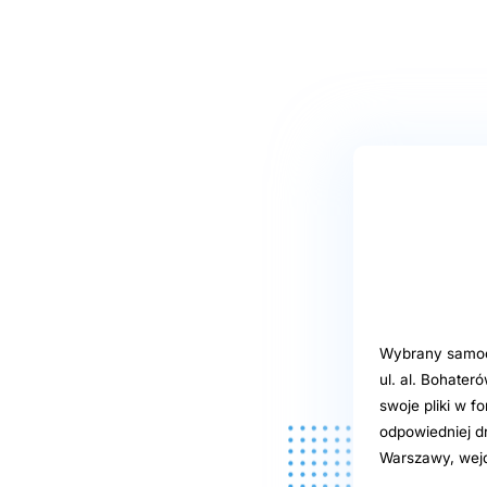
Wybrany samoob
ul. al. Bohate
swoje pliki w f
odpowiedniej d
Warszawy, wejd