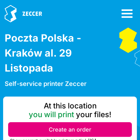
Poczta Polska -
Kraków al. 29
Listopada
Self-service printer Zeccer
At this location
you will print
your files!
Create an order