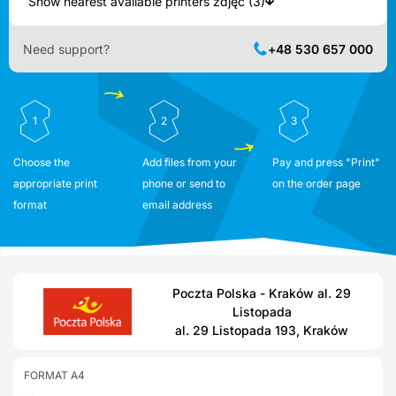
Show nearest available printers zdjęć (3)
Need support?
+48 530 657 000
1
2
3
Choose the
Add files from your
Pay and press "Print"
appropriate print
phone or send to
on the order page
format
email address
Poczta Polska - Kraków al. 29
Listopada
al. 29 Listopada 193, Kraków
FORMAT A4