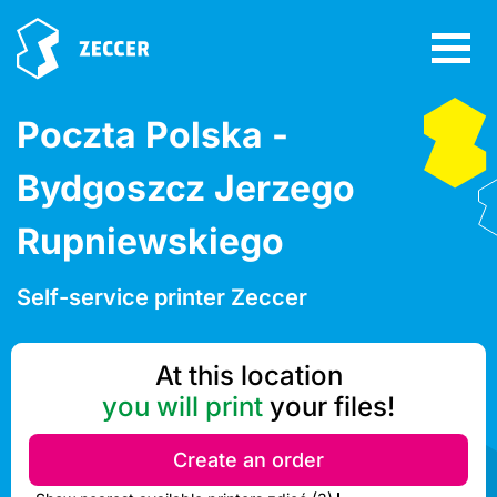
Poczta Polska -
Bydgoszcz Jerzego
Rupniewskiego
Self-service printer Zeccer
At this location
you will print
your files!
Create an order