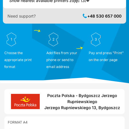
Show nearest available printers zdjęć (3)
Need support?
+48 530 657 000
1
2
3
Choose the
Add files from your
Pay and press "Print"
appropriate print
phone or send to
on the order page
format
email address
Poczta Polska - Bydgoszcz Jerzego
Rupniewskiego
Jerzego Rupniewskiego 13, Bydgoszcz
FORMAT A4