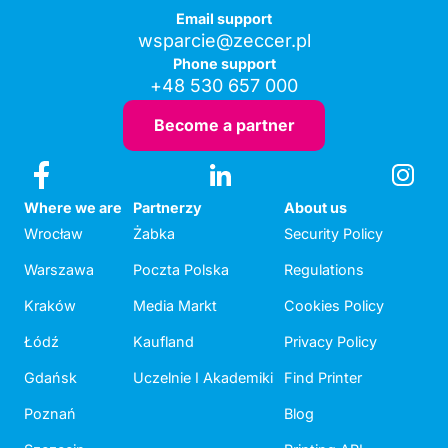
Email support
wsparcie@zeccer.pl
Phone support
+48 530 657 000
Become a partner
Where we are
Partnerzy
About us
Wrocław
Żabka
Security Policy
Warszawa
Poczta Polska
Regulations
Kraków
Media Markt
Cookies Policy
Łódź
Kaufland
Privacy Policy
Gdańsk
Uczelnie I Akademiki
Find Printer
Poznań
Blog