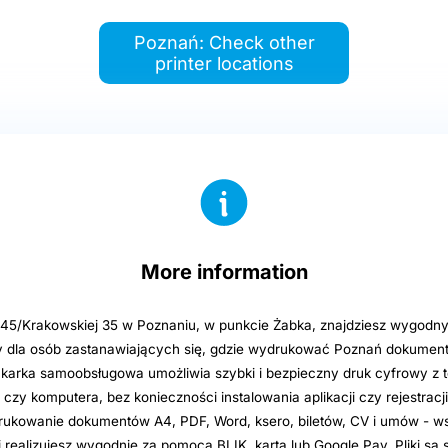
Poznań: Check other
printer locations
More information
j 45/Krakowskiej 35 w Poznaniu, w punkcie Żabka, znajdziesz wygodny
y dla osób zastanawiających się, gdzie wydrukować Poznań dokument
rukarka samoobsługowa umożliwia szybki i bezpieczny druk cyfrowy z 
 czy komputera, bez konieczności instalowania aplikacji czy rejestracj
drukowanie dokumentów A4, PDF, Word, ksero, biletów, CV i umów - w
i realizujesz wygodnie za pomocą BLIK, kartą lub Google Pay. Pliki są 