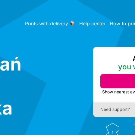
Prints with delivery
Help center
How to pri
nań
you w
ka
Need support?
1