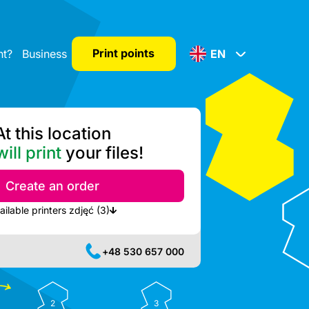
Print points
nt?
Business
EN
At this location
ill print
your files!
Create an order
Show nearest available printers zdjęć (3)
+48 530 657 000
2
3