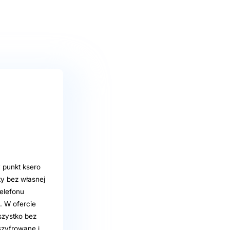
 punkt ksero
y bez własnej
telefonu
i. W ofercie
szystko bez
szyfrowane i