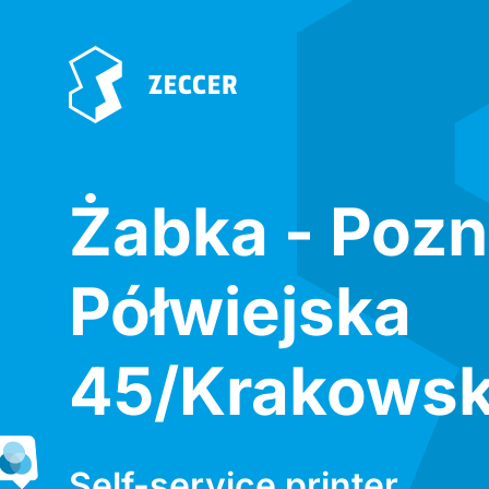
Żabka - Poz
Półwiejska
45/Krakows
Self-service printer