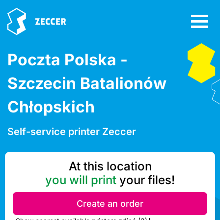
Poczta Polska -
Szczecin Batalionów
Chłopskich
Self-service printer Zeccer
At this location
you will print
your files!
Create an order