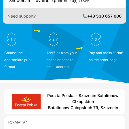
Show nearest available printers zdjęć (3)
Need support?
+48 530 657 000
1
2
3
Choose the
Add files from your
Pay and press "Print"
appropriate print
phone or send to
on the order page
format
email address
Poczta Polska - Szczecin Batalionów
Chłopskich
Batalionów Chłopskich 79, Szczecin
FORMAT A4