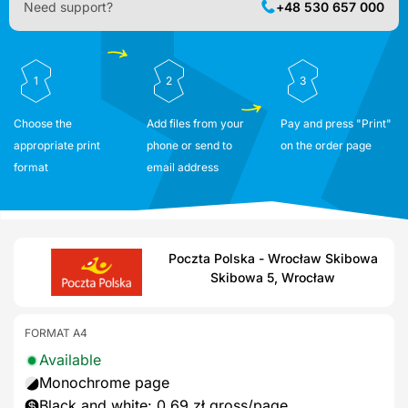
Need support?
+48 530 657 000
1
2
3
Choose the
Add files from your
Pay and press "Print"
appropriate print
phone or send to
on the order page
format
email address
Poczta Polska - Wrocław Skibowa
Skibowa 5, Wrocław
FORMAT A4
Available
Monochrome page
Black and white: 0,69 zł gross/page