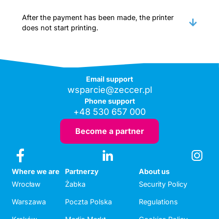
After the payment has been made, the printer
does not start printing.
Email support
wsparcie@zeccer.pl
Phone support
+48 530 657 000
Become a partner
Where we are
Partnerzy
About us
Wrocław
Żabka
Security Policy
Warszawa
Poczta Polska
Regulations