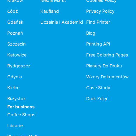
Kraków
Media Markt
Cookies Policy
Łódź
Kaufland
Privacy Policy
Gdańsk
Uczelnie I Akademiki
Find Printer
Poznań
Blog
Szczecin
Printing API
Katowice
Free Coloring Pages
Bydgoszcz
Planery Do Druku
Gdynia
Wzory Dokumentów
Kielce
Case Study
Białystok
Druk Zdjęć
For business
Coffee Shops
Libraries