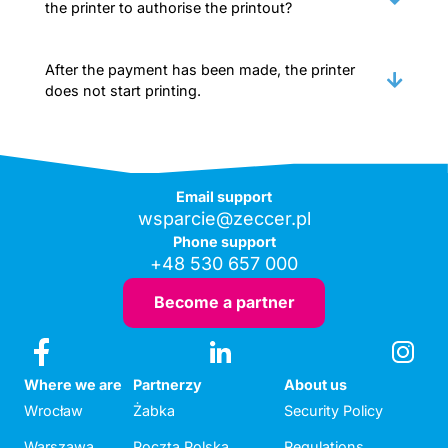
the printer to authorise the printout?
After the payment has been made, the printer
does not start printing.
Email support
wsparcie@zeccer.pl
Phone support
+48 530 657 000
Become a partner
Where we are
Partnerzy
About us
Wrocław
Żabka
Security Policy
Warszawa
Poczta Polska
Regulations