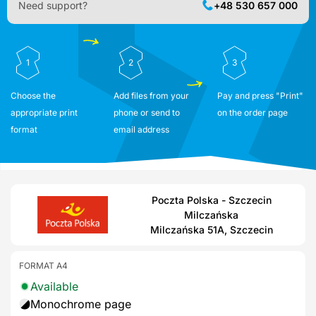
Need support?
+48 530 657 000
1
2
3
Choose the
Add files from your
Pay and press "Print"
appropriate print
phone or send to
on the order page
format
email address
Poczta Polska - Szczecin
Milczańska
Milczańska 51A, Szczecin
FORMAT A4
Available
Monochrome page