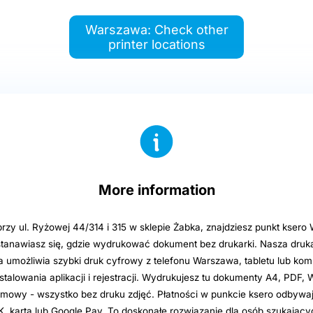
Warszawa: Check other
printer locations
More information
rzy ul. Ryżowej 44/314 i 315 w sklepie Żabka, znajdziesz punkt ksero
stanawiasz się, gdzie wydrukować dokument bez drukarki. Nasza druk
umożliwia szybki druk cyfrowy z telefonu Warszawa, tabletu lub kom
stalowania aplikacji i rejestracji. Wydrukujesz tu dokumenty A4, PDF, 
 umowy - wszystko bez druku zdjęć. Płatności w punkcie ksero odbywa
, kartą lub Google Pay. To doskonałe rozwiązanie dla osób szukającyc