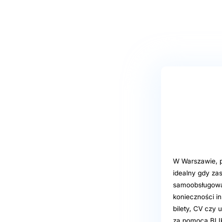
W Warszawie, p
idealny gdy za
samoobsługowa 
konieczności in
bilety, CV czy
za pomocą BLIK