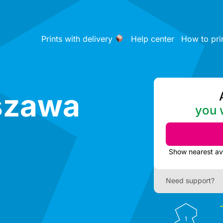
Prints with delivery
Help center
How to pri
szawa
you w
Need support?
1