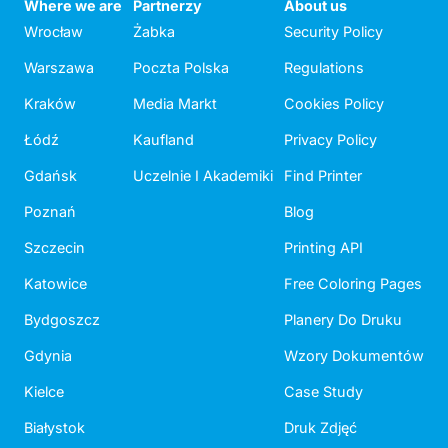
Where we are
Partnerzy
About us
Wrocław
Żabka
Security Policy
Warszawa
Poczta Polska
Regulations
Kraków
Media Markt
Cookies Policy
Łódź
Kaufland
Privacy Policy
Gdańsk
Uczelnie I Akademiki
Find Printer
Poznań
Blog
Szczecin
Printing API
Katowice
Free Coloring Pages
Bydgoszcz
Planery Do Druku
Gdynia
Wzory Dokumentów
Kielce
Case Study
Białystok
Druk Zdjęć