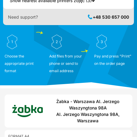
Show nearest available printers zdjęć (3)
Need support?
+48 530 657 000
1
2
3
Choose the
Add files from your
Pay and press "Print"
appropriate print
phone or send to
on the order page
format
email address
Żabka - Warszawa Al. Jerzego
Waszyngtona 98A
Al. Jerzego Waszyngtona 98A,
Warszawa
FORMAT A4