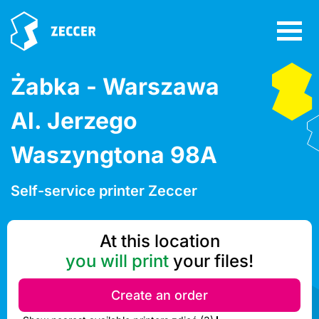
Żabka - Warszawa
Al. Jerzego
Waszyngtona 98A
Self-service printer Zeccer
At this location
you will print
your files!
Create an order