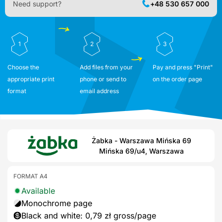
Need support?
+48 530 657 000
1
2
3
Choose the
Add files from your
Pay and press "Print"
appropriate print
phone or send to
on the order page
format
email address
Żabka - Warszawa Mińska 69
Mińska 69/u4, Warszawa
FORMAT A4
Available
Monochrome page
Black and white: 0,79 zł gross/page