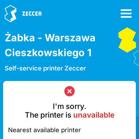
Żabka - Warszawa
Cieszkowskiego 1
Self-service printer Zeccer
I'm sorry.
The printer is
unavailable
Nearest available printer