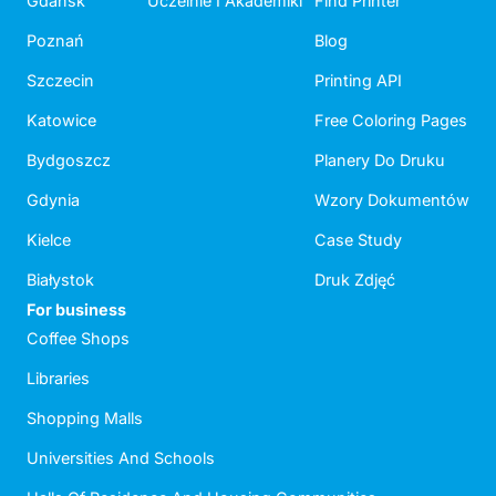
Gdańsk
Uczelnie I Akademiki
Find Printer
Poznań
Blog
Szczecin
Printing API
Katowice
Free Coloring Pages
Bydgoszcz
Planery Do Druku
Gdynia
Wzory Dokumentów
Kielce
Case Study
Białystok
Druk Zdjęć
For business
Coffee Shops
Libraries
Shopping Malls
Universities And Schools