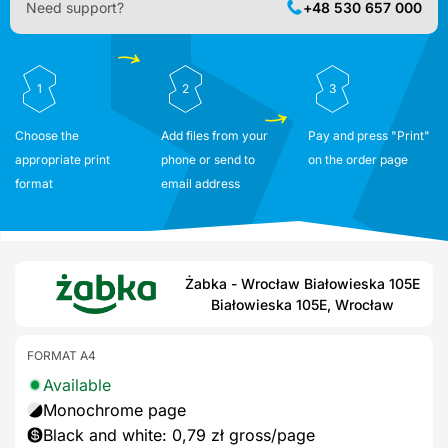
Need support?
+48 530 657 000
1
2
3
Choose the
Add files from your
Pay and press "Print"
appropriate print
phone or send to
on the order page
format
email address
Żabka - Wrocław Białowieska 105E
Białowieska 105E, Wrocław
FORMAT A4
Available
Monochrome page
Black and white: 0,79 zł gross/page