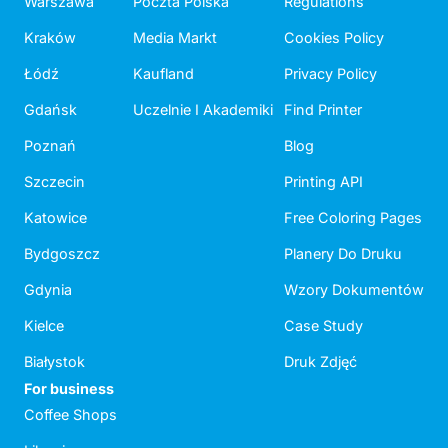
Warszawa
Poczta Polska
Regulations
Kraków
Media Markt
Cookies Policy
Łódź
Kaufland
Privacy Policy
Gdańsk
Uczelnie I Akademiki
Find Printer
Poznań
Blog
Szczecin
Printing API
Katowice
Free Coloring Pages
Bydgoszcz
Planery Do Druku
Gdynia
Wzory Dokumentów
Kielce
Case Study
Białystok
Druk Zdjęć
For business
Coffee Shops