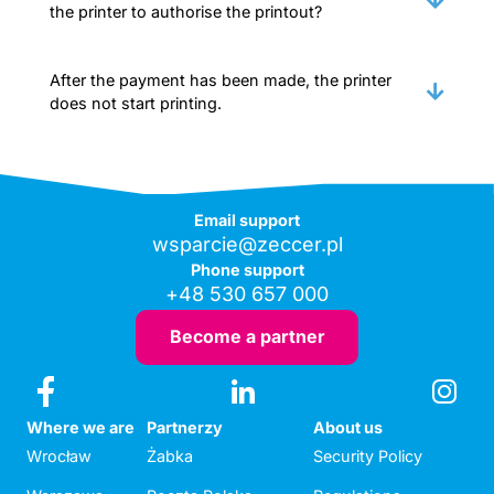
the printer to authorise the printout?
After the payment has been made, the printer
does not start printing.
Email support
wsparcie@zeccer.pl
Phone support
+48 530 657 000
Become a partner
Where we are
Partnerzy
About us
Wrocław
Żabka
Security Policy