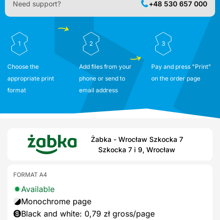
Need support?
+48 530 657 000
1
2
3
Choose the
Add files from your
Pay and press "Print"
appropriate print
phone or send to
on the order page
format
email address
Żabka - Wrocław Szkocka 7
Szkocka 7 i 9, Wrocław
FORMAT A4
Available
Monochrome page
Black and white: 0,79 zł gross/page