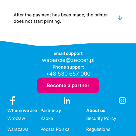
After the payment has been made, the printer
does not start printing.
Email support
wsparcie@zeccer.pl
Phone support
+48 530 657 000
Become a partner
Where we are
Partnerzy
About us
Wrocław
Żabka
Security Policy
Warszawa
Poczta Polska
Regulations