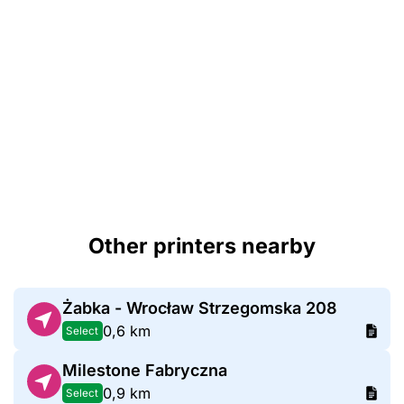
Other printers nearby
Żabka - Wrocław Strzegomska 208
0,6 km
Select
Milestone Fabryczna
0,9 km
Select