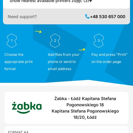
Show nearest available printers zdjęć (3)
Need support?
+48 530 657 000
1
2
3
Choose the
Add files from your
Pay and press "Print"
appropriate print
phone or send to
on the order page
format
email address
Żabka - Łódź Kapitana Stefana
Pogonowskiego 18
Kapitana Stefana Pogonowskiego
18/20, Łódź
FORMAT A4