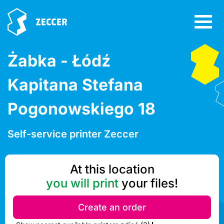
Żabka - Łódź
Kapitana Stefana
Pogonowskiego 18
Self-service printer Zeccer
At this location
you will print
your files!
Create an order