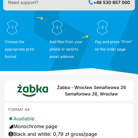
Need support?
+48 530 657 000
1
2
3
Choose the
Add files from your
Pay and press "Print"
appropriate print
phone or send to
on the order page
format
email address
Żabka - Wrocław Semaforowa 26
Semaforowa 26, Wrocław
FORMAT A4
Available
Monochrome page
Black and white: 0,79 zł gross/page