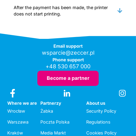
After the payment has been made, the printer
does not start printing.
Email support
wsparcie@zeccer.pl
Phone support
+48 530 657 000
Become a partner
Where we are
Partnerzy
About us
Wrocław
Żabka
Security Policy
Warszawa
Poczta Polska
Regulations
Kraków
Media Markt
Cookies Policy