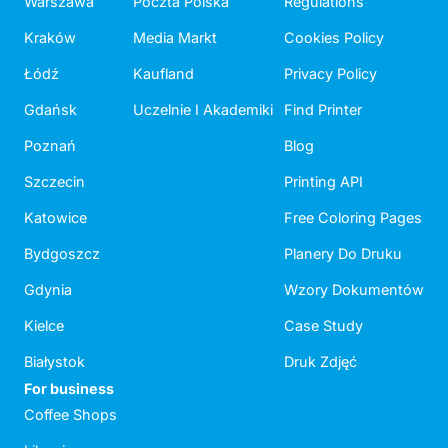
Warszawa
Poczta Polska
Regulations
Kraków
Media Markt
Cookies Policy
Łódź
Kaufland
Privacy Policy
Gdańsk
Uczelnie I Akademiki
Find Printer
Poznań
Blog
Szczecin
Printing API
Katowice
Free Coloring Pages
Bydgoszcz
Planery Do Druku
Gdynia
Wzory Dokumentów
Kielce
Case Study
Białystok
Druk Zdjęć
For business
Coffee Shops