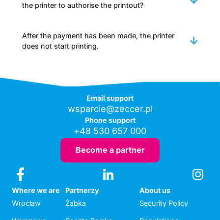
the printer to authorise the printout?
After the payment has been made, the printer
does not start printing.
Email support
wsparcie@zeccer.pl
Phone support
+48 530 657 000
Become a partner
Where we are
Partnerzy
About us
Wrocław
Żabka
Security Policy