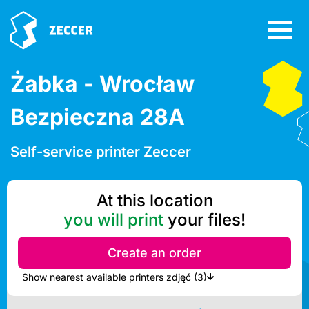
Żabka - Wrocław
Bezpieczna 28A
Self-service printer Zeccer
At this location
you will print
your files!
Create an order
Show nearest available printers zdjęć (3)