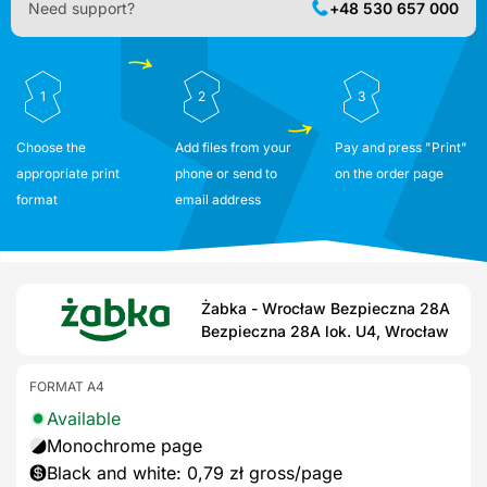
Need support?
+48 530 657 000
1
2
3
Choose the
Add files from your
Pay and press "Print"
appropriate print
phone or send to
on the order page
format
email address
Żabka - Wrocław Bezpieczna 28A
Bezpieczna 28A lok. U4, Wrocław
FORMAT A4
Available
Monochrome page
Black and white: 0,79 zł gross/page