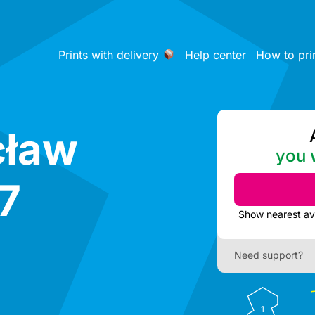
Prints with delivery
Help center
How to pri
cław
you w
7
Need support?
1