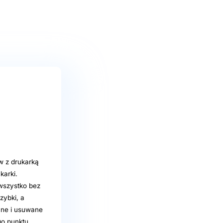
w z drukarką
karki.
wszystko bez
szybki, a
wane i usuwane
o punktu.