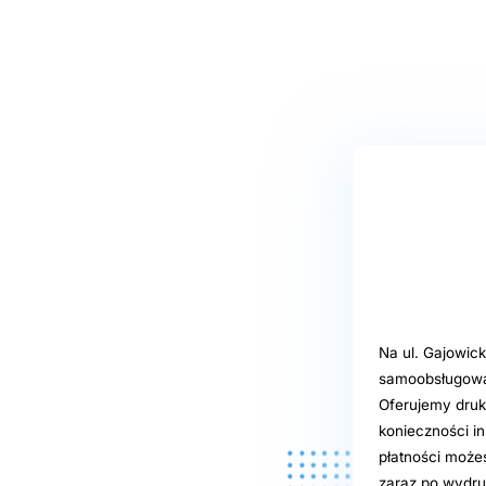
Na ul. Gajowick
samoobsługową,
Oferujemy druk
konieczności ins
płatności możes
zaraz po wydru