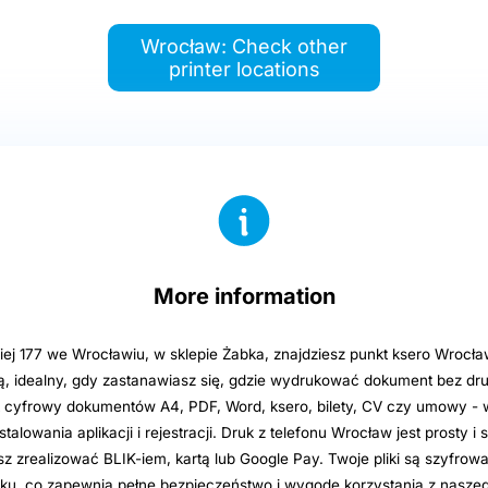
Wrocław: Check other
printer locations
More information
iej 177 we Wrocławiu, w sklepie Żabka, znajdziesz punkt ksero Wrocła
 idealny, gdy zastanawiasz się, gdzie wydrukować dokument bez dru
 cyfrowy dokumentów A4, PDF, Word, ksero, bilety, CV czy umowy - 
talowania aplikacji i rejestracji. Druk z telefonu Wrocław jest prosty i 
z zrealizować BLIK-iem, kartą lub Google Pay. Twoje pliki są szyfro
ku, co zapewnia pełne bezpieczeństwo i wygodę korzystania z naszeg