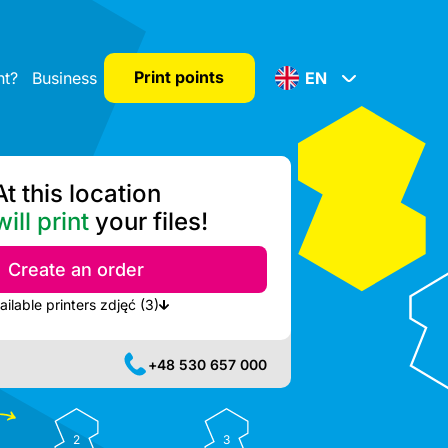
Print points
nt?
Business
EN
At this location
ill print
your files!
Create an order
Show nearest available printers zdjęć (3)
+48 530 657 000
2
3