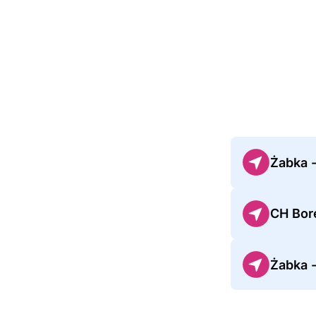
Żabka -
CH Bor
Żabka -