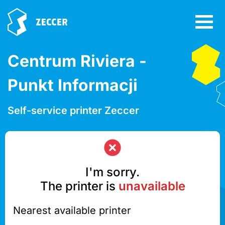
Centrum Riviera -
Punkt Informacji
Self-service printer Zeccer
I'm sorry.
The printer is
unavailable
Nearest available printer