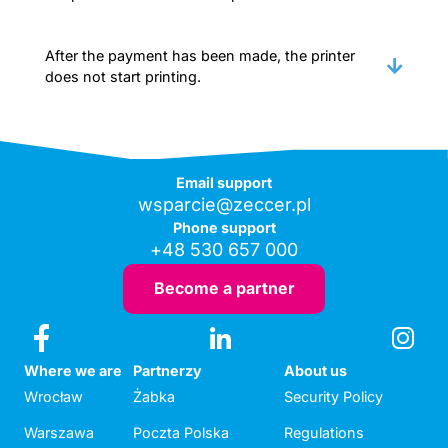
After the payment has been made, the printer
does not start printing.
Email support
wsparcie@zeccer.pl
Phone support
+48 530 657 000
Become a partner
Where we are
Partnerzy
About us
Wrocław
Żabka
Security Policy
Warszawa
Poczta Polska
Regulations