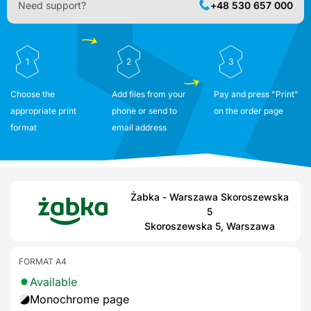
Need support?
+48 530 657 000
1
2
3
Choose the
Add files from your
Pay and press "Print"
appropriate print
phone or send to
on the order page
format
email address
Żabka - Warszawa Skoroszewska
5
Skoroszewska 5, Warszawa
FORMAT A4
Available
Monochrome page