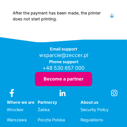
After the payment has been made, the printer
does not start printing.
Email support
wsparcie@zeccer.pl
Phone support
+48 530 657 000
Become a partner
Where we are
Partnerzy
About us
Wrocław
Żabka
Security Policy
Warszawa
Poczta Polska
Regulations