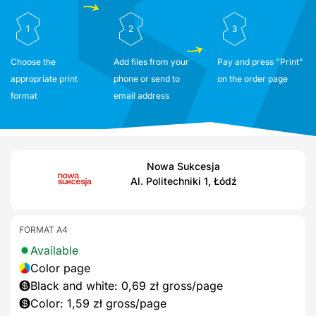
1
2
3
Choose the
Add files from your
Pay and press "Print"
appropriate print
phone or send to
on the order page
format
email address
Nowa Sukcesja
Al. Politechniki 1, Łódź
FORMAT A4
Available
Color page
Black and white: 0,69 zł gross/page
Color: 1,59 zł gross/page