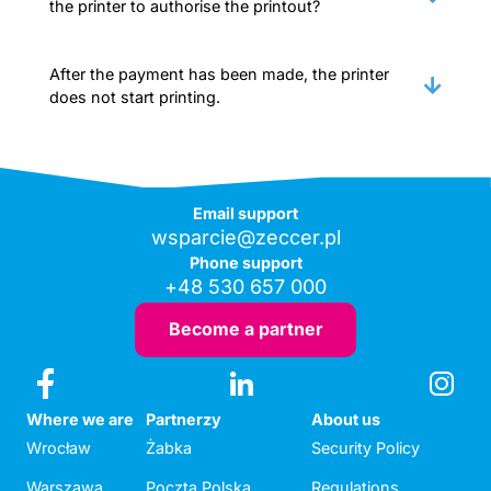
the printer to authorise the printout?
After the payment has been made, the printer
does not start printing.
Email support
wsparcie@zeccer.pl
Phone support
+48 530 657 000
Become a partner
Where we are
Partnerzy
About us
Wrocław
Żabka
Security Policy
Warszawa
Poczta Polska
Regulations