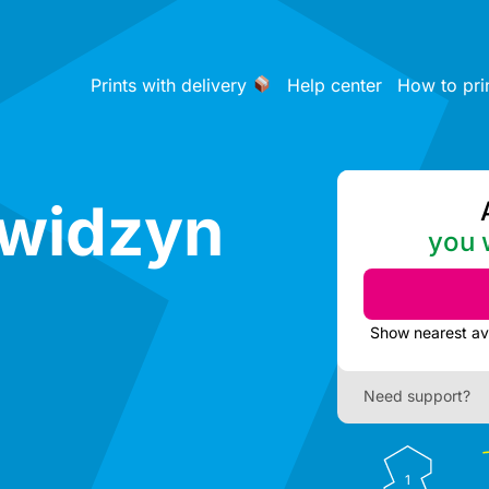
Prints with delivery
Help center
How to pri
Kwidzyn
you w
Need support?
1