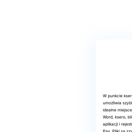
W punkcie kser
umożliwia szyb
idealne miejsc
Word, ksero, bi
aplikacji i rej
Pay. Pliki są s