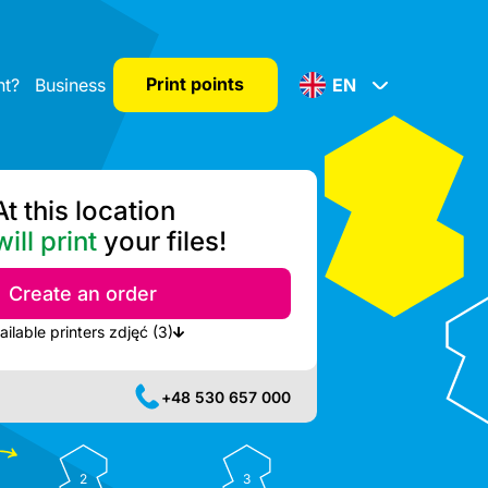
Print points
nt?
Business
EN
At this location
ill print
your files!
Create an order
Show nearest available printers zdjęć (3)
+48 530 657 000
2
3