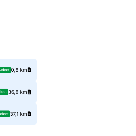
0,8 km
Select
36,8 km
lect
37,1 km
elect