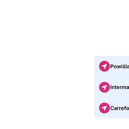
Powiśl
Interma
Carrefo