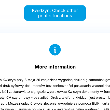
Kwidzyn: Check other
printer locations
More information
o Kwidzyn przy 3 Maja 26 znajdziesz wygodną drukarkę samoobsługo
ki druk cyfrowy dokumentów bez konieczności posiadania własnej druk
e, jeśli zastanawiasz się, gdzie wydrukować Kwidzyn dokumenty w for
lety, CV czy umowy - bez zdjęć. Druk z telefonu Kwidzyn jest prosty i 
estracji. Możesz opłacić swoje zlecenie wygodnie za pomocą BLIK, kartą
zyfrowane i usuwane po wydruku, co gwarantuje pełną poufność. Jeśli