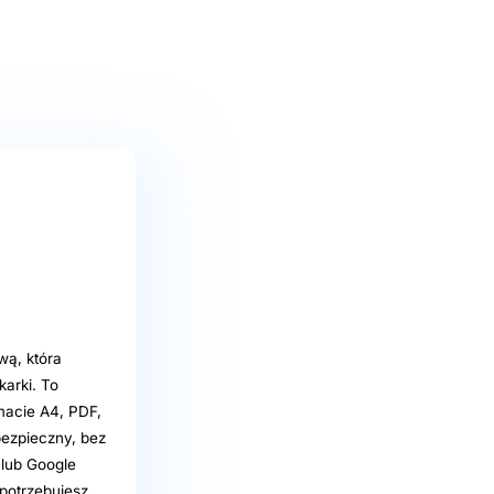
wą, która
arki. To
macie A4, PDF,
bezpieczny, bez
 lub Google
 potrzebujesz