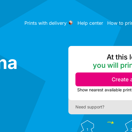
Prints with delivery
Help center
How to pri
na
At this 
you will pri
Create 
Need support?
1