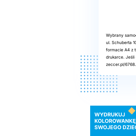
Wybrany samoo
ul. Schuberta 
formacie A4 z t
drukarce. Jeśl
zeccer.pl/6768.