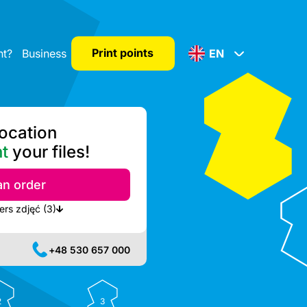
Print points
nt?
Business
EN
location
nt
your files!
an order
Show nearest available printers zdjęć (3)
+48 530 657 000
2
3