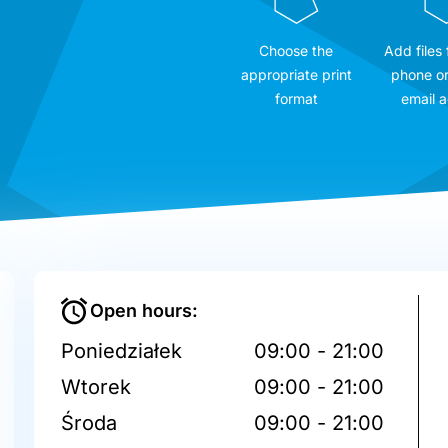
Choose the
Add files
appropriate print
phone or
format
email 
Open hours:
Poniedziałek
09:00 - 21:00
Wtorek
09:00 - 21:00
Środa
09:00 - 21:00