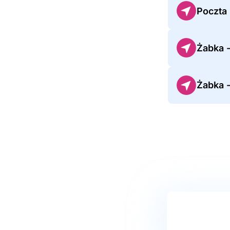
Poczta
Żabka 
Żabka -