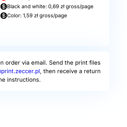
Black and white: 0,69 zł gross/page
Color: 1,59 zł gross/page
an order via email. Send the print files
rint.zeccer.pl
, then receive a return
he instructions.