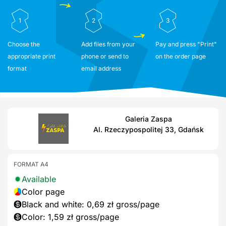
1
2
3
Choose the
Add files from your
Pay and press "Print"
appropriate print
phone or send to
on the order page
format
email address
Galeria Zaspa
Al. Rzeczypospolitej 33, Gdańsk
FORMAT A4
Available
Color page
Black and white: 0,69 zł gross/page
Color: 1,59 zł gross/page