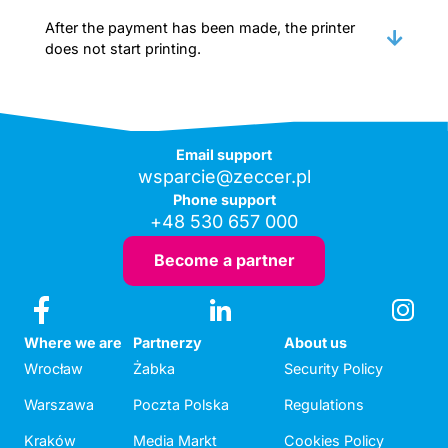
After the payment has been made, the printer
does not start printing.
Email support
wsparcie@zeccer.pl
Phone support
+48 530 657 000
Become a partner
Where we are
Partnerzy
About us
Wrocław
Żabka
Security Policy
Warszawa
Poczta Polska
Regulations
Kraków
Media Markt
Cookies Policy