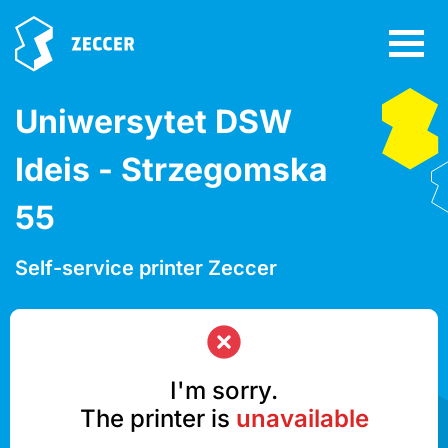
Uniwersytet DSW
Ideis - Strzegomska
55
Self-service printer Zeccer
I'm sorry.
The printer is
unavailable