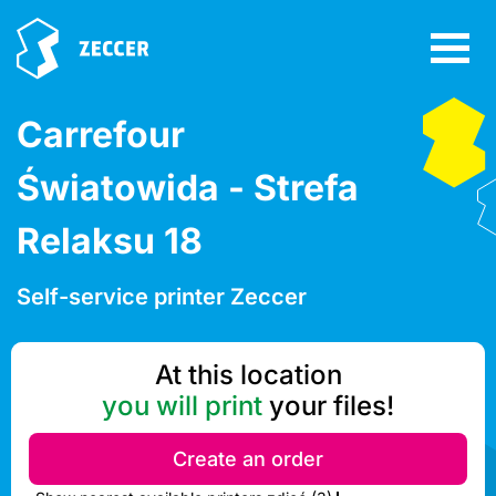
Carrefour
Światowida - Strefa
Relaksu 18
Self-service printer Zeccer
At this location
you will print
your files!
Create an order