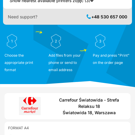
Show nearest available printers zdjęć (3)
Need support?
+48 530 657 000
1
2
3
Choose the
Add files from your
Pay and press "Print"
appropriate print
phone or send to
on the order page
format
email address
Carrefour Światowida - Strefa
Relaksu 18
Światowida 18, Warszawa
FORMAT A4