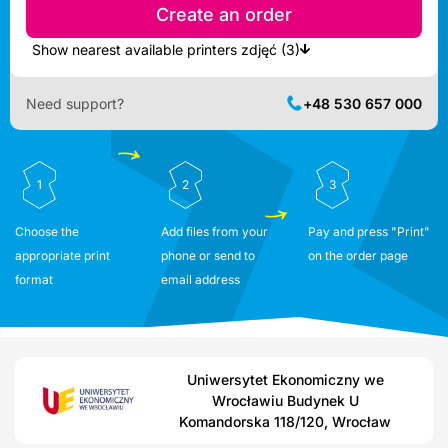
Create an order
Show nearest available printers zdjęć (3)
Need support?
+48 530 657 000
1
2
3
Choose the
Add files from your
Pay and press "Print"
appropriate print
phone or send to
on the order page
format
email address
Uniwersytet Ekonomiczny we
Wrocławiu Budynek U
Komandorska 118/120, Wrocław