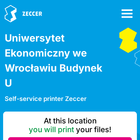
Uniwersytet
Ekonomiczny we
Wrocławiu Budynek
U
Self-service printer Zeccer
At this location
you will print
your files!