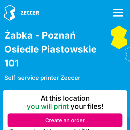
Żabka - Poznań
Osiedle Piastowskie
101
Self-service printer Zeccer
At this location
you will print
your files!
Create an order