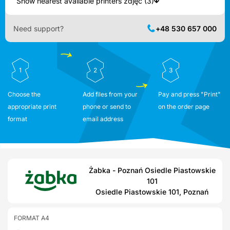
Show nearest available printers zdjęć (3)
Need support?
+48 530 657 000
1
2
3
Choose the
Add files from your
Pay and press "Print"
appropriate print
phone or send to
on the order page
format
email address
Żabka - Poznań Osiedle Piastowskie
101
Osiedle Piastowskie 101, Poznań
FORMAT A4